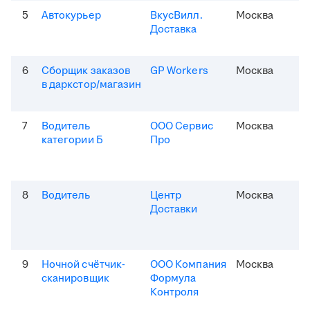
5
Автокурьер
ВкусВилл.
Москва
Доставка
6
Сборщик заказов
GP Workers
Москва
в даркстор/магазин
7
Водитель
ООО Сервис
Москва
категории Б
Про
8
Водитель
Центр
Москва
Доставки
9
Ночной счётчик-
ООО Компания
Москва
сканировщик
Формула
Контроля