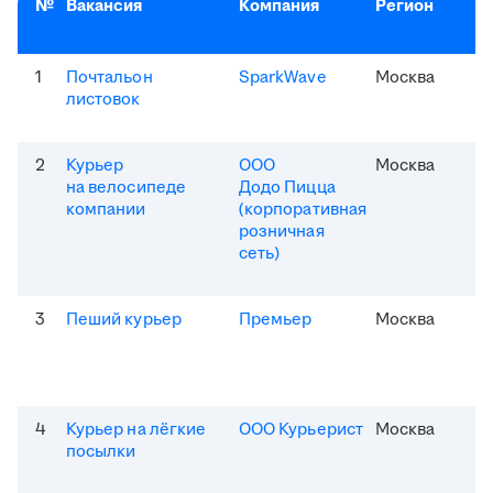
№
Вакансия
Компания
Регион
1
Почтальон
SparkWave
Москва
листовок
2
Курьер
ООО
Москва
на велосипеде
Додо Пицца
компании
(корпоративная
розничная
сеть)
3
Пеший курьер
Премьер
Москва
4
Курьер на лёгкие
ООО Курьерист
Москва
посылки